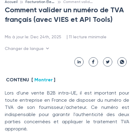
F
acturation Électronique
C
omment valider un numéro de TVA français (avec VIES et API Tools)
Accueil
Comment valider un numéro de TVA
français (avec VIES et API Tools)
 | 
Mis à jour le
:
Dec 24th, 2025
11
lecture minimale
Changer de langue
CONTENU
[
Montrer
]
Lors d'une vente B2B intra-UE, il est important pour
toute entreprise en France de disposer du numéro de
TVA de son fournisseur/acheteur. Ce numéro est
indispensable pour garantir l'authenticité des deux
parties concernées et appliquer le traitement TVA
approprié.