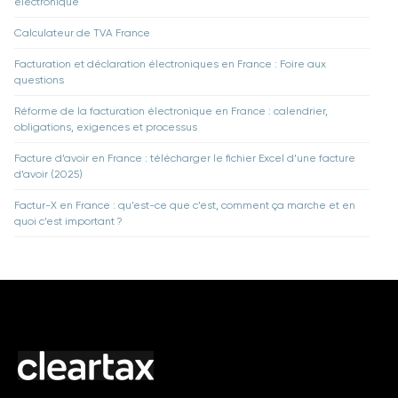
électronique
Calculateur de TVA France
Facturation et déclaration électroniques en France : Foire aux
questions
Réforme de la facturation électronique en France : calendrier,
obligations, exigences et processus
Facture d’avoir en France : télécharger le fichier Excel d’une facture
d’avoir (2025)
Factur-X en France : qu’est-ce que c’est, comment ça marche et en
quoi c’est important ?