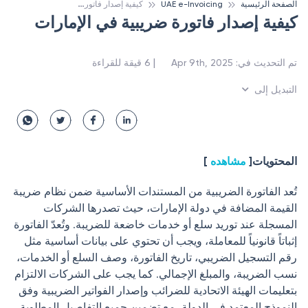
ك
يفية إصدار فاتورة ضريبية في الإمارات
الصفحة الرئيسية
UAE e-Invoicing
كيفية إصدار فاتورة ضريبية في الإمارات
 | 
تم التحديث في
:
Apr 9th, 2025
6
قيقة للقراءة
التبديل إلى
المحتويات
[
مشاهده
]
تُعد الفاتورة الضريبية من المستندات الأساسية ضمن نظام ضريبة
القيمة المضافة في دولة الإمارات، حيث تصدرها الشركات
المسجلة عند توريد سلع أو خدمات خاضعة للضريبة. وتُعدّ الفاتورة
إثباتاً قانونياً للمعاملة، ويجب أن تحتوي على بيانات أساسية مثل
رقم التسجيل الضريبي، تاريخ الفاتورة، وصف السلع أو الخدمات،
نسب الضريبة، والمبلغ الإجمالي. كما يجب على الشركات الالتزام
بتعليمات الهيئة الاتحادية للضرائب وإصدار الفواتير الضريبية وفق
النموذج المعتمد في الدولة، مع تضمين جميع التفاصيل المطلوبة