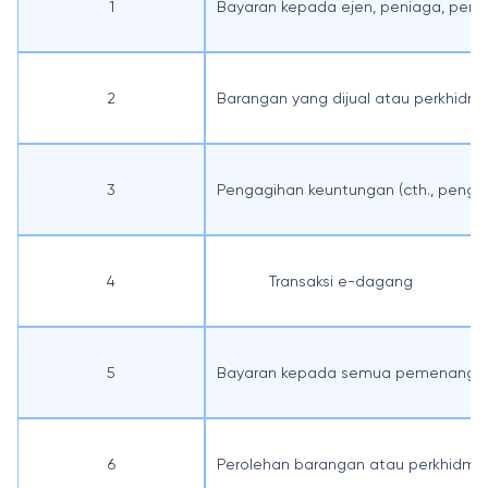
1
Bayaran kepada ejen, peniaga, peng
2
Barangan yang dijual atau perkhidm
3
Pengagihan keuntungan (cth., pengag
4
Transaksi e-dagang
5
Bayaran kepada semua pemenang pe
6
Perolehan barangan atau perkhidmat