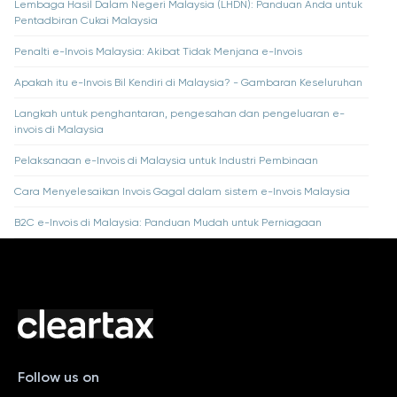
Lembaga Hasil Dalam Negeri Malaysia (LHDN): Panduan Anda untuk
Pentadbiran Cukai Malaysia
Penalti e-Invois Malaysia: Akibat Tidak Menjana e-Invois
Apakah itu e-Invois Bil Kendiri di Malaysia? - Gambaran Keseluruhan
Langkah untuk penghantaran, pengesahan dan pengeluaran e-
invois di Malaysia
Pelaksanaan e-Invois di Malaysia untuk Industri Pembinaan
Cara Menyelesaikan Invois Gagal dalam sistem e-Invois Malaysia
B2C e-Invois di Malaysia: Panduan Mudah untuk Perniagaan
Follow us on