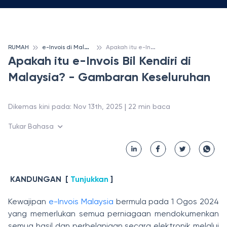
e
-Invois di Malaysia
A
pakah itu e-Invois Bil Kendiri di Malaysia? - Gambaran Keseluruhan
RUMAH
Apakah itu e-Invois Bil Kendiri di
Malaysia? - Gambaran Keseluruhan
 | 
Dikemas kini pada
:
Nov 13th, 2025
22
min baca
Tukar Bahasa
KANDUNGAN
[
Tunjukkan
]
Kewajipan
e-Invois Malaysia
bermula pada 1 Ogos 2024
yang memerlukan semua perniagaan mendokumenkan
semua hasil dan perbelanjaan secara elektronik melalui