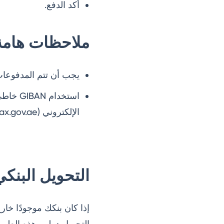
أكد الدفع.
ملاحظات هامة
يجب أن تتم المدفوعات قبل 24 ساعة على الأقل من موعد الاستحقا
استخدا
الإلكتروني (payment.transfer@tax.gov.ae) لتصحيح الخطأ.
التحويل البنكي ا
التحويل دولي. هذه الطري