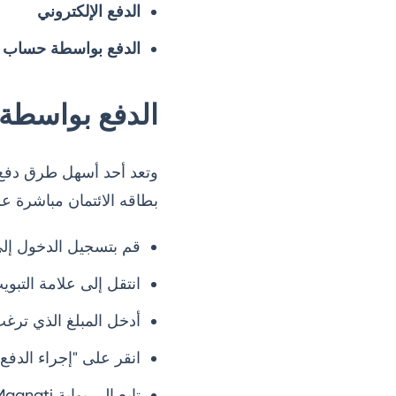
الدفع الإلكتروني
الدفع بواسطة حساب ال
الدفع بواسطة بطاقة
وتعد أحد أسهل طرق دفع 
بطاقه الائتمان مباشرة عل
قم بتسجيل الدخول إ
انتقل إلى علامة التبو
أدخل المبلغ الذي ترغ
انقر على "إجراء الدف
تابع إلى بوابة FAB Magnati، انقر على "دفع الآن" واختر طريقة الدفع (فيزا أو ماستركارد).