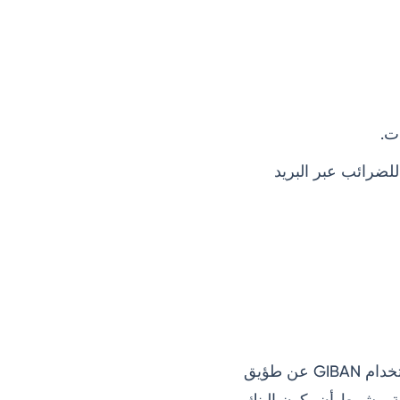
ية للضرائب عبر البريد
إذا كان بنكك موجودًا خارج الإمارات، يمكنك إجراء مدفوعات ضريبة القيمة المضافة باستخدام GIBAN عن طؤيق
ة، بشرط أن يكون البنك