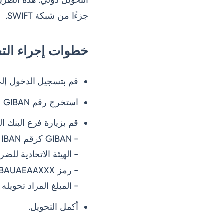
جزءًا من شبكة SWIFT.
خطوات إجراء التحو
قم بتسجيل الدخول إلى
استخرج رقم GIBAN الخاص بضريبة القيمة المضافة.
قم بزيارة فرع البنك ا
- GIBAN كرقم IBAN للمستفيد
- الهيئة الاتحادية للض
- رمز SWIFT: CBAUAEAAXXX
- المبلغ المراد تحويله 
أكمل التحويل.