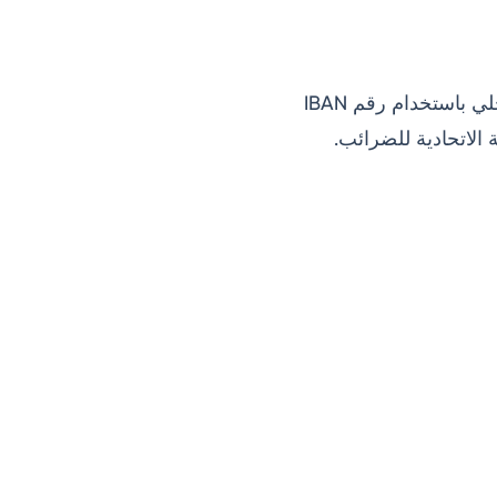
وهي طريقة أخرى شائعة لدفع ضريبة القيمة المضافة هي من خلال التحويل البنكي المحلي باستخدام رقم IBAN
هيئة الاتحادية للضرائب.